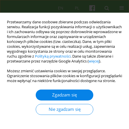
EN
PL
Przetwarzamy dane osobowe zbierane podczas odwiedzania
serwisu. Realizacja funkcji pozyskiwania informacji o użytkownikach
i ich zachowaniu odbywa się poprzez dobrowolnie wprowadzone w
formularzach informacje oraz zapisywanie w urządzeniach
końcowych plików cookies (tzw. ciasteczka). Dane, w tym pliki
cookies, wykorzystywane są w celu realizacji usług, zapewnienia
wygodnego korzystania ze strony oraz w celu monitorowania
ruchu zgodnie z
Polityką prywatności
. Dane są także zbierane i
przetwarzane przez narzędzie Google Analytics (
więcej
).
Dziedzina
Psychologia kliniczna
Możesz zmienić ustawienia cookies w swojej przeglądarce.
Ograniczenie stosowania plików cookies w konfiguracji przeglądarki
Samookaleczenia u młodzieży w świetle
może wpłynąć na niektóre funkcjonalności dostępne na stronie.
współczesnej psychopatologii i psychoterapii
Zgadzam się
Katarzyna Nowicka-Pasternak
Psychoter 2025;215(4):49-66
Nie zgadzam się
DOI
:
https://doi.org/10.12740/PT/211862
Statystyki
Streszczenie
Polski
(PDF)