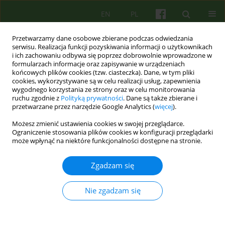
EN
PL
Przetwarzamy dane osobowe zbierane podczas odwiedzania
serwisu. Realizacja funkcji pozyskiwania informacji o użytkownikach
i ich zachowaniu odbywa się poprzez dobrowolnie wprowadzone w
formularzach informacje oraz zapisywanie w urządzeniach
końcowych plików cookies (tzw. ciasteczka). Dane, w tym pliki
cookies, wykorzystywane są w celu realizacji usług, zapewnienia
wygodnego korzystania ze strony oraz w celu monitorowania
ruchu zgodnie z
Polityką prywatności
. Dane są także zbierane i
przetwarzane przez narzędzie Google Analytics (
więcej
).
Kodeks etyczny
Możesz zmienić ustawienia cookies w swojej przeglądarce.
Ograniczenie stosowania plików cookies w konfiguracji przeglądarki
Kodeks Etyczny Psychoterapeutów Polskiego Towarzystwa
może wpłynąć na niektóre funkcjonalności dostępne na stronie.
Psychiatrycznego
Zgadzam się
Wyślij swój artykuł
Nie zgadzam się
Dla Autorów