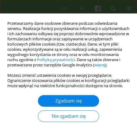
EN
PL
Przetwarzamy dane osobowe zbierane podczas odwiedzania
serwisu. Realizacja funkcji pozyskiwania informacji o użytkownikach
i ich zachowaniu odbywa się poprzez dobrowolnie wprowadzone w
formularzach informacje oraz zapisywanie w urządzeniach
końcowych plików cookies (tzw. ciasteczka). Dane, w tym pliki
cookies, wykorzystywane są w celu realizacji usług, zapewnienia
wygodnego korzystania ze strony oraz w celu monitorowania
ruchu zgodnie z
Polityką prywatności
. Dane są także zbierane i
przetwarzane przez narzędzie Google Analytics (
więcej
).
1/2021 vol. 196
Możesz zmienić ustawienia cookies w swojej przeglądarce.
Ograniczenie stosowania plików cookies w konfiguracji przeglądarki
ARTICLE
może wpłynąć na niektóre funkcjonalności dostępne na stronie.
Terapia poznawczo-
Zgadzam się
behawioralna pacjentki z
Nie zgadzam się
mutyzmem wybiórczym —
analiza przypadku