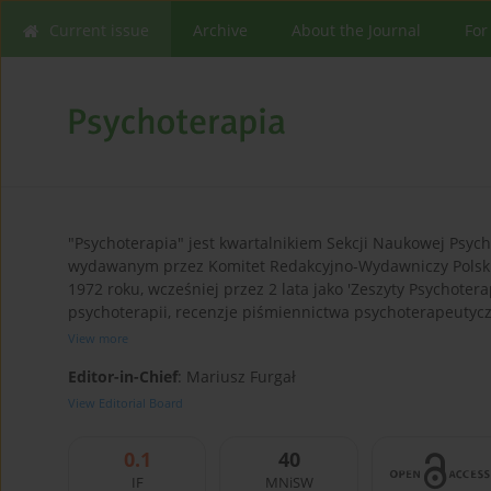
Current issue
Archive
About the Journal
For
"Psychoterapia" jest kwartalnikiem Sekcji Naukowej Psych
wydawanym przez Komitet Redakcyjno-Wydawniczy Polskie
1972 roku, wcześniej przez 2 lata jako 'Zeszyty Psychotera
psychoterapii, recenzje piśmiennictwa psychoterapeutyczn
View more
Editor-in-Chief
: Mariusz Furgał
View Editorial Board
0.1
40
IF
MNiSW