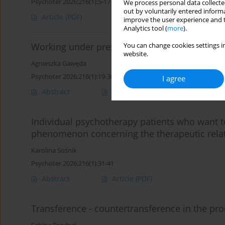
Psychoter 2026;216(1):5-17
We process personal data collected
out by voluntarily entered informa
Article
(PDF)
improve the user experience and t
Analytics tool (
more
).
Working under pressure. Psychodynamic psych
You can change cookies settings in
website.
Agnieszka Gawęda
Psychoter 2026;216(1):19-30
I agree
Abstract
Article
(PDF)
Individual psychotherapy patients who want t
phenomenon concerning the therapeutic rela
Karolina Sośnik
Psychoter 2026;216(1):31-41
Abstract
Article
(PDF)
Transference - countertransference in the pr