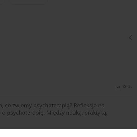
Stats
, co zwiemy psychoterapią? Refleksje na
 o psychoterapię. Między nauką, praktyką,