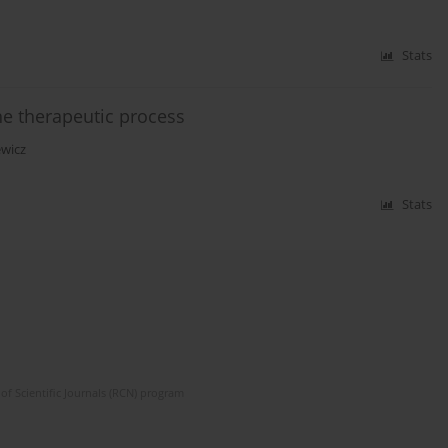
Stats
the therapeutic process
wicz
Stats
of Scientific Journals (RCN) program