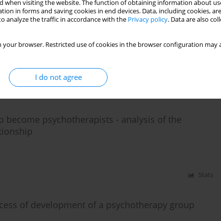
 when visiting the website. The function of obtaining information about use
tion in forms and saving cookies in end devices. Data, including cookies, are
Stats
o analyze the traffic in accordance with the
Privacy policy
. Data are also co
otherapy of schizoid personality
 your browser. Restricted use of cookies in the browser configuration may a
I do not agree
Stats
o become psychotherapists - analysis of the
tionship
Stats
ocess of development of a psychotherapy group