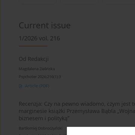
Current issue
1/2026 vol. 216
Od Redakcji
Magdalena Zielińska
Psychoter 2026;216(1):3
Article
(PDF)
Recenzja: Czy na pewno wiadomo, czym jest to
marginesie książki Przemysława Bąbla „Wojna
biznesem i polityką”
Bartłomiej Dobroczyński