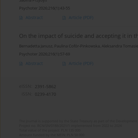
Sabina Przybyś
Psychoter 2026;216(1):43-55
Abstract
Article
(PDF)
On the impact of suicide and accepting it in 
Bernadetta Janusz
,
Paulina Cofór-Pinkowska
,
Aleksandra Tomasie
Psychoter 2026;216(1):57-69
Abstract
Article
(PDF)
eISSN:
2391-5862
ISSN:
0239-4170
The journal is supported by the State Treasury as part of the Development 
Project no. RCN/SN/0188/2021/1 implemented from 2022 to 2024
Total value of the project: PLN 135 000
Amount funded by the MEiN: PLN 50 000