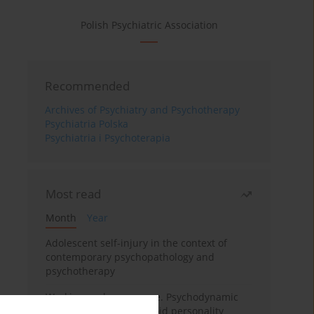
Polish Psychiatric Association
Recommended
Archives of Psychiatry and Psychotherapy
Psychiatria Polska
Psychiatria i Psychoterapia
Most read
Month
Year
Adolescent self-injury in the context of
contemporary psychopathology and
psychotherapy
Working under pressure. Psychodynamic
psychotherapy of schizoid personality