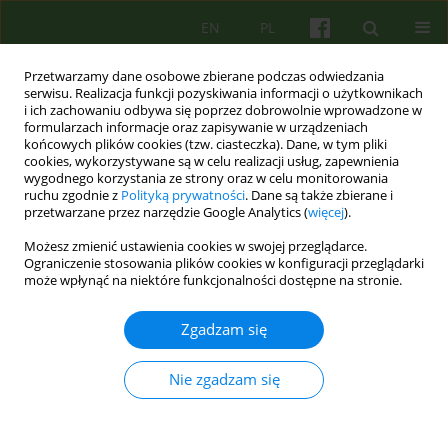
EN
PL
Przetwarzamy dane osobowe zbierane podczas odwiedzania
serwisu. Realizacja funkcji pozyskiwania informacji o użytkownikach
i ich zachowaniu odbywa się poprzez dobrowolnie wprowadzone w
formularzach informacje oraz zapisywanie w urządzeniach
końcowych plików cookies (tzw. ciasteczka). Dane, w tym pliki
cookies, wykorzystywane są w celu realizacji usług, zapewnienia
wygodnego korzystania ze strony oraz w celu monitorowania
ruchu zgodnie z
Polityką prywatności
. Dane są także zbierane i
przetwarzane przez narzędzie Google Analytics (
więcej
).
2/2018 vol. 185
Możesz zmienić ustawienia cookies w swojej przeglądarce.
Ograniczenie stosowania plików cookies w konfiguracji przeglądarki
ARTICLE
może wpłynąć na niektóre funkcjonalności dostępne na stronie.
Zespół impostora, czyli o
Zgadzam się
poczuciu intelektualnej
Nie zgadzam się
fałszywości