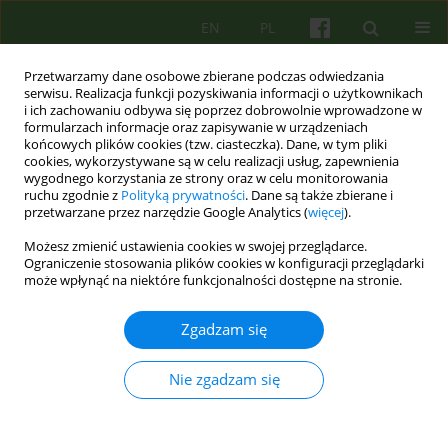
EN
PL
Przetwarzamy dane osobowe zbierane podczas odwiedzania
serwisu. Realizacja funkcji pozyskiwania informacji o użytkownikach
i ich zachowaniu odbywa się poprzez dobrowolnie wprowadzone w
formularzach informacje oraz zapisywanie w urządzeniach
końcowych plików cookies (tzw. ciasteczka). Dane, w tym pliki
cookies, wykorzystywane są w celu realizacji usług, zapewnienia
wygodnego korzystania ze strony oraz w celu monitorowania
ruchu zgodnie z
Polityką prywatności
. Dane są także zbierane i
przetwarzane przez narzędzie Google Analytics (
więcej
).
4/2025 vol. 215
Możesz zmienić ustawienia cookies w swojej przeglądarce.
Ograniczenie stosowania plików cookies w konfiguracji przeglądarki
może wpłynąć na niektóre funkcjonalności dostępne na stronie.
Samookaleczenia u młodzieży w
Zgadzam się
świetle współczesnej
Nie zgadzam się
psychopatologii i psychoterapii