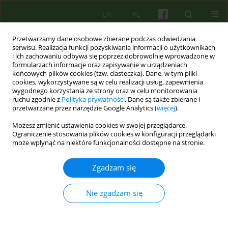
EN
PL
Przetwarzamy dane osobowe zbierane podczas odwiedzania
serwisu. Realizacja funkcji pozyskiwania informacji o użytkownikach
i ich zachowaniu odbywa się poprzez dobrowolnie wprowadzone w
formularzach informacje oraz zapisywanie w urządzeniach
końcowych plików cookies (tzw. ciasteczka). Dane, w tym pliki
cookies, wykorzystywane są w celu realizacji usług, zapewnienia
wygodnego korzystania ze strony oraz w celu monitorowania
ruchu zgodnie z
Polityką prywatności
. Dane są także zbierane i
przetwarzane przez narzędzie Google Analytics (
więcej
).
2/2017 vol. 181
Możesz zmienić ustawienia cookies w swojej przeglądarce.
Ograniczenie stosowania plików cookies w konfiguracji przeglądarki
ARTICLE
może wpłynąć na niektóre funkcjonalności dostępne na stronie.
Uzależnieni rodzice – narażone
Zgadzam się
dziecko. Zakłócenia w
Nie zgadzam się
funkcjonowaniu uzależnionych
matek w relacji z niemowlętami