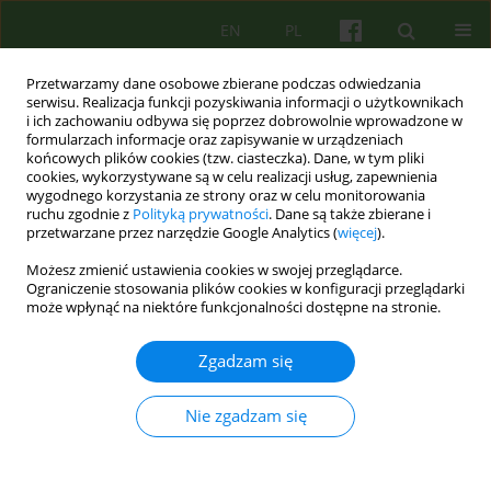
EN
PL
Przetwarzamy dane osobowe zbierane podczas odwiedzania
serwisu. Realizacja funkcji pozyskiwania informacji o użytkownikach
i ich zachowaniu odbywa się poprzez dobrowolnie wprowadzone w
formularzach informacje oraz zapisywanie w urządzeniach
końcowych plików cookies (tzw. ciasteczka). Dane, w tym pliki
cookies, wykorzystywane są w celu realizacji usług, zapewnienia
wygodnego korzystania ze strony oraz w celu monitorowania
ruchu zgodnie z
Polityką prywatności
. Dane są także zbierane i
przetwarzane przez narzędzie Google Analytics (
więcej
).
4/2024 vol. 211
Możesz zmienić ustawienia cookies w swojej przeglądarce.
Ograniczenie stosowania plików cookies w konfiguracji przeglądarki
może wpłynąć na niektóre funkcjonalności dostępne na stronie.
Czy korzysta tylko pacjent?
Zgadzam się
Potencjalny wpływ pracy z
Nie zgadzam się
osobami z traumą — na
terapeutę