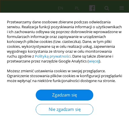
EN
PL
Przetwarzamy dane osobowe zbierane podczas odwiedzania
serwisu. Realizacja funkcji pozyskiwania informacji o użytkownikach
i ich zachowaniu odbywa się poprzez dobrowolnie wprowadzone w
formularzach informacje oraz zapisywanie w urządzeniach
końcowych plików cookies (tzw. ciasteczka). Dane, w tym pliki
cookies, wykorzystywane są w celu realizacji usług, zapewnienia
wygodnego korzystania ze strony oraz w celu monitorowania
ruchu zgodnie z
Polityką prywatności
. Dane są także zbierane i
przetwarzane przez narzędzie Google Analytics (
więcej
).
1/2020 vol. 192
Możesz zmienić ustawienia cookies w swojej przeglądarce.
Ograniczenie stosowania plików cookies w konfiguracji przeglądarki
ARTICLE
może wpłynąć na niektóre funkcjonalności dostępne na stronie.
Terapia poznawczo-
Zgadzam się
behawioralna w leczeniu
Nie zgadzam się
patologicznego skubania skóry.
Skuteczność i metody