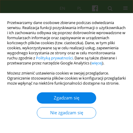
EN
PL
Przetwarzamy dane osobowe zbierane podczas odwiedzania
serwisu. Realizacja funkcji pozyskiwania informacji o użytkownikach
i ich zachowaniu odbywa się poprzez dobrowolnie wprowadzone w
formularzach informacje oraz zapisywanie w urządzeniach
końcowych plików cookies (tzw. ciasteczka). Dane, w tym pliki
cookies, wykorzystywane są w celu realizacji usług, zapewnienia
wygodnego korzystania ze strony oraz w celu monitorowania
ruchu zgodnie z
Polityką prywatności
. Dane są także zbierane i
przetwarzane przez narzędzie Google Analytics (
więcej
).
Archiwum
Możesz zmienić ustawienia cookies w swojej przeglądarce.
Ograniczenie stosowania plików cookies w konfiguracji przeglądarki
1/2015 vol. 172
może wpłynąć na niektóre funkcjonalności dostępne na stronie.
Zgadzam się
ARTICLE
Relacja terapeutyczna – co na nią wpływa i jak
Nie zgadzam się
ona wpływa na proces psychoterapii?
Katarzyna Kinga Wiktor-Sass
,
Jan Czesław Czabała
Psychoter 2015;172(1):5-17