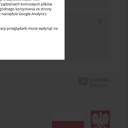
rządzeniach końcowych plików
wygodnego korzystania ze strony
z narzędzie Google Analytics
Indeksy
acji przeglądarki może wpłynąć na
Indeks słów kluczowych
Indeks dziedzin
Indeks autorów