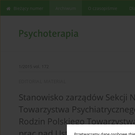
Bieżący numer
Archiwum
O czasopiśmie
Dl
1/2015 vol. 172
EDITORIAL MATERIAL
Stanowisko zarządów Sekcji N
Towarzystwa Psychiatrycznego
Rodzin Polskiego Towarzystw
prac nad Ustawą o zawodzie 
Przetwarzamy dane osobowe zbiera