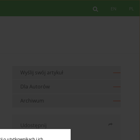
EN
PL
Wyślij swój artykuł
Dla Autorów
Archiwum
Udostępnij
Wyślij mailem
i o użytkownikach i ich