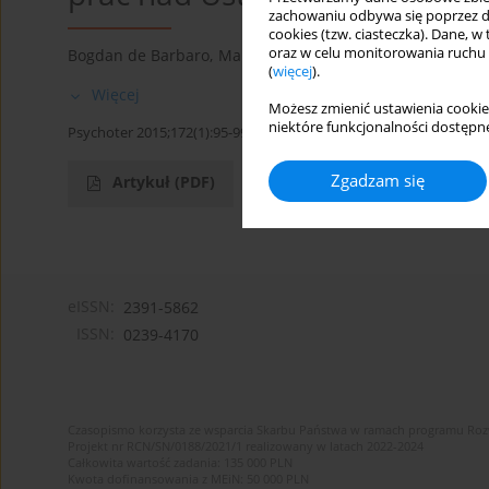
zachowaniu odbywa się poprzez d
cookies (tzw. ciasteczka). Dane, w
oraz w celu monitorowania ruchu
Bogdan de Barbaro
,
Mariusz Frugal
(
więcej
).
Więcej
Możesz zmienić ustawienia cookie
niektóre funkcjonalności dostępne
Psychoter 2015;172(1):95-99
Zgadzam się
Artykuł
(PDF)
eISSN:
2391-5862
ISSN:
0239-4170
Czasopismo korzysta ze wsparcia Skarbu Państwa w ramach programu Ro
Projekt nr RCN/SN/0188/2021/1 realizowany w latach 2022-2024
Całkowita wartość zadania: 135 000 PLN
Kwota dofinansowania z MEiN: 50 000 PLN