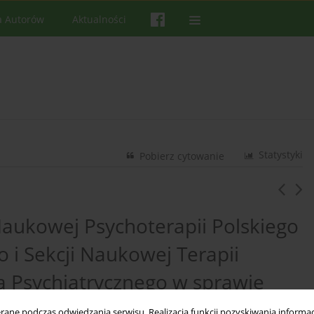
a Autorów
Aktualności
Statystyki
Pobierz cytowanie
aukowej Psychoterapii Polskiego
 i Sekcji Naukowej Terapii
a Psychiatrycznego w sprawie
psychoterapeuty
ne podczas odwiedzania serwisu. Realizacja funkcji pozyskiwania informacj