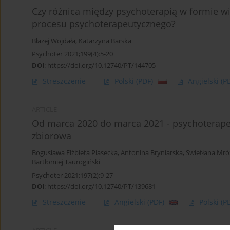
Czy różnica między psychoterapią w formie w
procesu psychoterapeutycznego?
Błażej Wojdała
,
Katarzyna Barska
Psychoter 2021;199(4):5-20
DOI
:
https://doi.org/10.12740/PT/144705
Streszczenie
Polski
(PDF)
Angielski
(P
ARTICLE
Od marca 2020 do marca 2021 - psychoterape
zbiorowa
Bogusława Elżbieta Piasecka
,
Antonina Bryniarska
,
Swietłana Mró
Bartłomiej Taurogiński
Psychoter 2021;197(2):9-27
DOI
:
https://doi.org/10.12740/PT/139681
Streszczenie
Angielski
(PDF)
Polski
(P