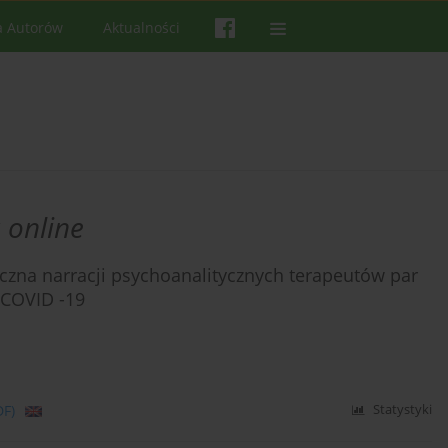
a Autorów
Aktualności
 online
czna narracji psychoanalitycznych terapeutów par
 COVID -19
DF)
Statystyki