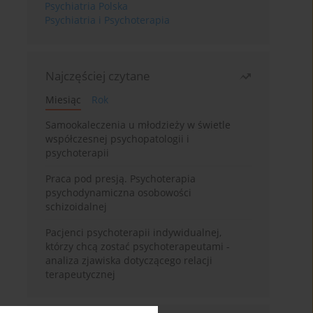
Psychiatria Polska
Psychiatria i Psychoterapia
Najczęściej czytane
Miesiąc
Rok
Samookaleczenia u młodzieży w świetle
współczesnej psychopatologii i
psychoterapii
Praca pod presją. Psychoterapia
psychodynamiczna osobowości
schizoidalnej
Pacjenci psychoterapii indywidualnej,
którzy chcą zostać psychoterapeutami -
analiza zjawiska dotyczącego relacji
terapeutycznej