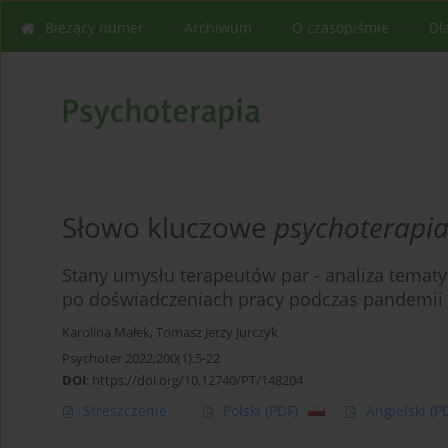
Bieżący numer
Archiwum
O czasopiśmie
Dl
Słowo kluczowe
psychoterapia
Stany umysłu terapeutów par - analiza tematy
po doświadczeniach pracy podczas pandemii
Karolina Małek
,
Tomasz Jerzy Jurczyk
Psychoter 2022;200(1):5-22
DOI
:
https://doi.org/10.12740/PT/148204
Streszczenie
Polski
(PDF)
Angielski
(P