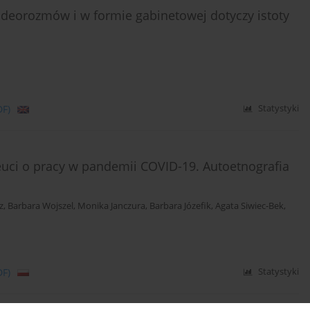
ideorozmów i w formie gabinetowej dotyczy istoty
DF)
Statystyki
uci o pracy w pandemii COVID-19. Autoetnografia
z
,
Barbara Wojszel
,
Monika Janczura
,
Barbara Józefik
,
Agata Siwiec-Bek
,
DF)
Statystyki