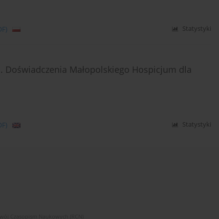
DF)
Statystyki
on. Doświadczenia Małopolskiego Hospicjum dla
DF)
Statystyki
zwój Czasopism Naukowych (RCN)