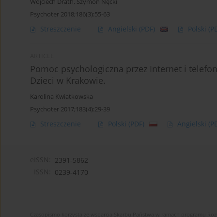
Wojciech Drath
,
Szymon Nęcki
Psychoter 2018;186(3):55-63
Streszczenie
Angielski
(PDF)
Polski
(P
ARTICLE
Pomoc psychologiczna przez Internet i telef
Dzieci w Krakowie.
Karolina Kwiatkowska
Psychoter 2017;183(4):29-39
Streszczenie
Polski
(PDF)
Angielski
(P
eISSN:
2391-5862
ISSN:
0239-4170
Czasopismo korzysta ze wsparcia Skarbu Państwa w ramach programu Ro