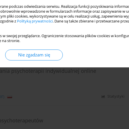
ne podczas odwiedzania serwisu. Realizacja funkcji pozyskiwania informacj
iązanej z COVID-19 - perspektywa terapeutów i
obrowolnie wprowadzone w formularzach informacje oraz zapisywanie w u
 tym pliki cookies, wykorzystywane są w celu realizacji usług, zapewnienia 
 zgodnie z
Polityką prywatności
. Dane są także zbierane i przetwarzane prze
s w swojej przeglądarce. Ograniczenie stosowania plików cookies w konfigur
 na stronie.
DF)
Statystyki
Nie zgadzam się
nia psychoterapii indywidualnej online
DF)
Statystyki
 psychoterapeutów