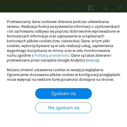
EN
PL
Przetwarzamy dane osobowe zbierane podczas odwiedzania
serwisu. Realizacja funkcji pozyskiwania informacji o użytkownikach
i ich zachowaniu odbywa się poprzez dobrowolnie wprowadzone w
formularzach informacje oraz zapisywanie w urządzeniach
końcowych plików cookies (tzw. ciasteczka). Dane, w tym pliki
cookies, wykorzystywane są w celu realizacji usług, zapewnienia
wygodnego korzystania ze strony oraz w celu monitorowania
ruchu zgodnie z
Polityką prywatności
. Dane są także zbierane i
przetwarzane przez narzędzie Google Analytics (
więcej
).
2/2021 vol. 197
Możesz zmienić ustawienia cookies w swojej przeglądarce.
Ograniczenie stosowania plików cookies w konfiguracji przeglądarki
ARTICLE
może wpłynąć na niektóre funkcjonalności dostępne na stronie.
Od marca 2020 do marca 2021 -
Zgadzam się
psychoterapeuci o pracy w
Nie zgadzam się
pandemii COVID-19.
Autoetnografia zbiorowa