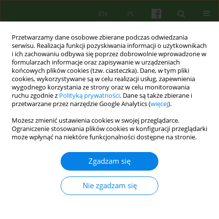
EN
PL
Przetwarzamy dane osobowe zbierane podczas odwiedzania
serwisu. Realizacja funkcji pozyskiwania informacji o użytkownikach
i ich zachowaniu odbywa się poprzez dobrowolnie wprowadzone w
formularzach informacje oraz zapisywanie w urządzeniach
końcowych plików cookies (tzw. ciasteczka). Dane, w tym pliki
cookies, wykorzystywane są w celu realizacji usług, zapewnienia
wygodnego korzystania ze strony oraz w celu monitorowania
ruchu zgodnie z
Polityką prywatności
. Dane są także zbierane i
przetwarzane przez narzędzie Google Analytics (
więcej
).
Autor
Małgorzata Wolska
Możesz zmienić ustawienia cookies w swojej przeglądarce.
Ograniczenie stosowania plików cookies w konfiguracji przeglądarki
Recenzja: Agnieszka Jaros, Magdalena Staniaszek
może wpłynąć na niektóre funkcjonalności dostępne na stronie.
CHCĘ ŻYĆ INACZEJ. TECHNIKI WSPIERANIA
UCZNIA W KRYZYSIE SUICYDALNYM Wydawnictwo
Zgadzam się
Uniwersytetu Łódzkiego, 2024, stron 210
Nie zgadzam się
Małgorzata Wolska
Psychoter 2025;213(2):69-71
Statystyki