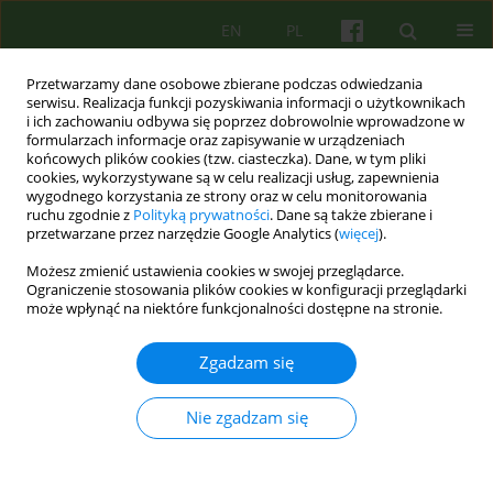
EN
PL
Przetwarzamy dane osobowe zbierane podczas odwiedzania
serwisu. Realizacja funkcji pozyskiwania informacji o użytkownikach
i ich zachowaniu odbywa się poprzez dobrowolnie wprowadzone w
formularzach informacje oraz zapisywanie w urządzeniach
końcowych plików cookies (tzw. ciasteczka). Dane, w tym pliki
cookies, wykorzystywane są w celu realizacji usług, zapewnienia
wygodnego korzystania ze strony oraz w celu monitorowania
ruchu zgodnie z
Polityką prywatności
. Dane są także zbierane i
przetwarzane przez narzędzie Google Analytics (
więcej
).
Autor
Mariusz Furgał
Możesz zmienić ustawienia cookies w swojej przeglądarce.
Ograniczenie stosowania plików cookies w konfiguracji przeglądarki
Od terapii rodziny z pacjentem psychotycznym
może wpłynąć na niektóre funkcjonalności dostępne na stronie.
do terapii par. 30 lat praktyki Zakładu Terapii
Rodzin i Psychosomatyki.
Zgadzam się
Mariusz Furgał
,
Katarzyna Gdowska
,
Milena Kansy
,
Izabela Janeczek-
Siejka
,
Karolina Dejko-Wańczyk
,
Krzysztof Bańczyk
,
Paulina Cofór-
Nie zgadzam się
Pinkowska
,
Bogdan de Barbaro
Psychoter 2025;215(4):79-91
DOI
:
https://doi.org/10.12740/PT/215314