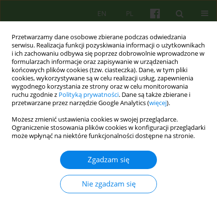
EN
PL
Przetwarzamy dane osobowe zbierane podczas odwiedzania
serwisu. Realizacja funkcji pozyskiwania informacji o użytkownikach
i ich zachowaniu odbywa się poprzez dobrowolnie wprowadzone w
formularzach informacje oraz zapisywanie w urządzeniach
końcowych plików cookies (tzw. ciasteczka). Dane, w tym pliki
cookies, wykorzystywane są w celu realizacji usług, zapewnienia
wygodnego korzystania ze strony oraz w celu monitorowania
ruchu zgodnie z
Polityką prywatności
. Dane są także zbierane i
przetwarzane przez narzędzie Google Analytics (
więcej
).
3/2020 vol. 194
Możesz zmienić ustawienia cookies w swojej przeglądarce.
Ograniczenie stosowania plików cookies w konfiguracji przeglądarki
ARTICLE
może wpłynąć na niektóre funkcjonalności dostępne na stronie.
Problemy etyczne w terapii par i
Zgadzam się
małżeństw. Utrzymanie
Nie zgadzam się
neutralności, zachowanie
równowagi i dążenie do