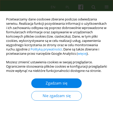
EN
PL
Przetwarzamy dane osobowe zbierane podczas odwiedzania
serwisu. Realizacja funkcji pozyskiwania informacji o użytkownikach
i ich zachowaniu odbywa się poprzez dobrowolnie wprowadzone w
formularzach informacje oraz zapisywanie w urządzeniach
końcowych plików cookies (tzw. ciasteczka). Dane, w tym pliki
cookies, wykorzystywane są w celu realizacji usług, zapewnienia
wygodnego korzystania ze strony oraz w celu monitorowania
ruchu zgodnie z
Polityką prywatności
. Dane są także zbierane i
przetwarzane przez narzędzie Google Analytics (
więcej
).
2/2025 vol. 213
Możesz zmienić ustawienia cookies w swojej przeglądarce.
Ograniczenie stosowania plików cookies w konfiguracji przeglądarki
może wpłynąć na niektóre funkcjonalności dostępne na stronie.
Recenzja: Agnieszka Jaros,
Zgadzam się
Magdalena Staniaszek CHCĘ
Nie zgadzam się
ŻYĆ INACZEJ. TECHNIKI
WSPIERANIA UCZNIA W