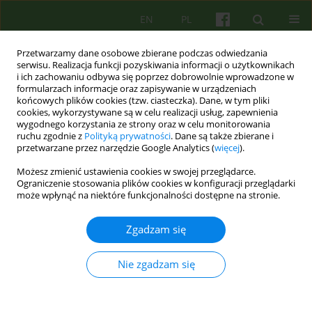
EN
PL
Przetwarzamy dane osobowe zbierane podczas odwiedzania
serwisu. Realizacja funkcji pozyskiwania informacji o użytkownikach
i ich zachowaniu odbywa się poprzez dobrowolnie wprowadzone w
formularzach informacje oraz zapisywanie w urządzeniach
końcowych plików cookies (tzw. ciasteczka). Dane, w tym pliki
cookies, wykorzystywane są w celu realizacji usług, zapewnienia
wygodnego korzystania ze strony oraz w celu monitorowania
ruchu zgodnie z
Polityką prywatności
. Dane są także zbierane i
przetwarzane przez narzędzie Google Analytics (
więcej
).
Autor
Agnieszka Lelek
Możesz zmienić ustawienia cookies w swojej przeglądarce.
Ograniczenie stosowania plików cookies w konfiguracji przeglądarki
Jak nastolatki radzą sobie z sytuacjami
może wpłynąć na niektóre funkcjonalności dostępne na stronie.
kryzysowymi? Wstępne doniesienia z badań
nastolatków z zaburzeniami depresyjnymi i
Zgadzam się
lękowymi.
Nie zgadzam się
Agnieszka Lelek
,
Joanna Mostowik
,
Anna Kwapniewska
,
Magdalena
Adamczyk-Banach
Psychoter 2021;199(4):49-63
DOI
:
https://doi.org/10.12740/PT/146493