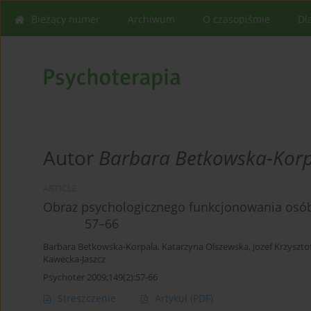
Bieżący numer
Archiwum
O czasopiśmie
Dl
Autor
Barbara Betkowska-Kor
ARTICLE
Obraz psychologicznego funkcjonowania osób
57–66
Barbara Betkowska-Korpala
,
Katarzyna Olszewska
,
Jozef Krzyszto
Kawecka-Jaszcz
Psychoter 2009;149(2):57-66
Streszczenie
Artykuł
(PDF)