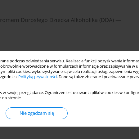
ndromem Dorosłego Dziecka Alkoholika (DDA) —
Statystyki
ne podczas odwiedzania serwisu. Realizacja funkcji pozyskiwania informacj
obrowolnie wprowadzone w formularzach informacje oraz zapisywanie w u
 tym pliki cookies, wykorzystywane są w celu realizacji usług, zapewnienia 
 zgodnie z
Polityką prywatności
. Dane są także zbierane i przetwarzane prze
RPRETACJA PSYCHOLOGICZNA, PSYCHOTERAPIA
s w swojej przeglądarce. Ograniczenie stosowania plików cookies w konfigur
 na stronie.
Statystyki
Nie zgadzam się