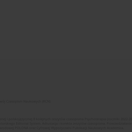
zwój Czasopism Naukowych (RCN)
znej i polskojęzycznej 8 kolejnych zeszytów czasopisma Psychoterapia (roczniki 2022-2
skiego Editorial System. Adiustacja i korekta zeszytów czasopisma. Przeciwdziałanie
i Narodowej POLONA oraz Cyfrowej Wypożyczalni Publikacji Naukowych Academica.