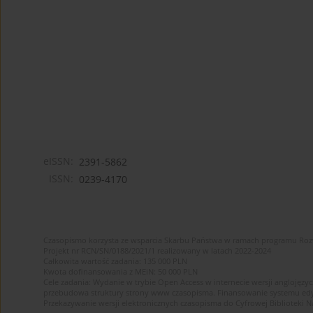
eISSN:
2391-5862
ISSN:
0239-4170
Czasopismo korzysta ze wsparcia Skarbu Państwa w ramach programu Ro
Projekt nr RCN/SN/0188/2021/1 realizowany w latach 2022-2024
Całkowita wartość zadania: 135 000 PLN
Kwota dofinansowania z MEiN: 50 000 PLN
Cele zadania: Wydanie w trybie Open Access w internecie wersji anglojęzyc
przebudowa struktury strony www czasopisma. Finansowanie systemu edytor
Przekazywanie wersji elektronicznych czasopisma do Cyfrowej Bibliotek