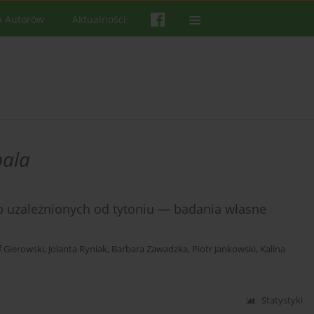
a Autorów
Aktualności
pala
 uzależnionych od tytoniu — badania własne
f Gierowski
,
Jolanta Ryniak
,
Barbara Zawadzka
,
Piotr Jankowski
,
Kalina
Statystyki