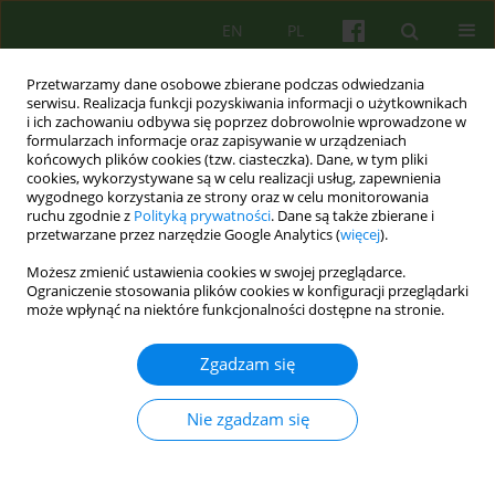
EN
PL
Przetwarzamy dane osobowe zbierane podczas odwiedzania
serwisu. Realizacja funkcji pozyskiwania informacji o użytkownikach
i ich zachowaniu odbywa się poprzez dobrowolnie wprowadzone w
formularzach informacje oraz zapisywanie w urządzeniach
końcowych plików cookies (tzw. ciasteczka). Dane, w tym pliki
cookies, wykorzystywane są w celu realizacji usług, zapewnienia
wygodnego korzystania ze strony oraz w celu monitorowania
ruchu zgodnie z
Polityką prywatności
. Dane są także zbierane i
przetwarzane przez narzędzie Google Analytics (
więcej
).
Autor
Anna Kwapniewska
Możesz zmienić ustawienia cookies w swojej przeglądarce.
Ograniczenie stosowania plików cookies w konfiguracji przeglądarki
może wpłynąć na niektóre funkcjonalności dostępne na stronie.
Jak nastolatki radzą sobie z sytuacjami
kryzysowymi? Wstępne doniesienia z badań
Zgadzam się
nastolatków z zaburzeniami depresyjnymi i
lękowymi.
Nie zgadzam się
Agnieszka Lelek
,
Joanna Mostowik
,
Anna Kwapniewska
,
Magdalena
Adamczyk-Banach
Psychoter 2021;199(4):49-63