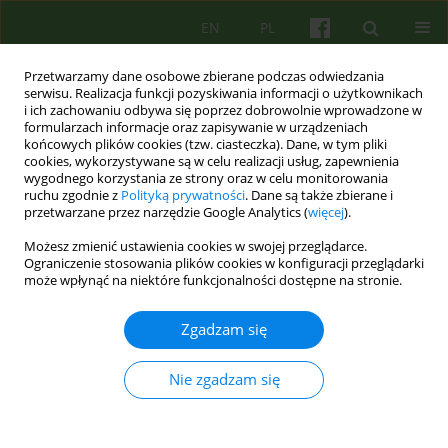
EN
PL
Przetwarzamy dane osobowe zbierane podczas odwiedzania
serwisu. Realizacja funkcji pozyskiwania informacji o użytkownikach
i ich zachowaniu odbywa się poprzez dobrowolnie wprowadzone w
formularzach informacje oraz zapisywanie w urządzeniach
końcowych plików cookies (tzw. ciasteczka). Dane, w tym pliki
cookies, wykorzystywane są w celu realizacji usług, zapewnienia
wygodnego korzystania ze strony oraz w celu monitorowania
ruchu zgodnie z
Polityką prywatności
. Dane są także zbierane i
przetwarzane przez narzędzie Google Analytics (
więcej
).
Słowo kluczowe
psychoza
Możesz zmienić ustawienia cookies w swojej przeglądarce.
Ograniczenie stosowania plików cookies w konfiguracji przeglądarki
Lęk w psychozie a lęk psychotyczny
może wpłynąć na niektóre funkcjonalności dostępne na stronie.
Katarzyna Prot- Klinger
Zgadzam się
Psychoter 2025;215(4):67-78
DOI
:
https://doi.org/10.12740/PT/213782
Statystyki
Nie zgadzam się
Streszczenie
Polski
(PDF)
Angielski
(PDF)