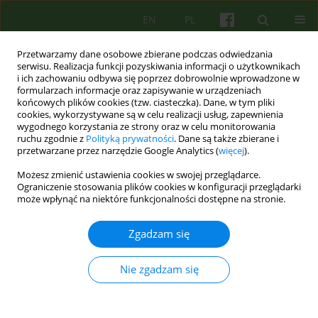
EN
PL
Przetwarzamy dane osobowe zbierane podczas odwiedzania
serwisu. Realizacja funkcji pozyskiwania informacji o użytkownikach
i ich zachowaniu odbywa się poprzez dobrowolnie wprowadzone w
formularzach informacje oraz zapisywanie w urządzeniach
końcowych plików cookies (tzw. ciasteczka). Dane, w tym pliki
cookies, wykorzystywane są w celu realizacji usług, zapewnienia
wygodnego korzystania ze strony oraz w celu monitorowania
ruchu zgodnie z
Polityką prywatności
. Dane są także zbierane i
przetwarzane przez narzędzie Google Analytics (
więcej
).
1/2025 vol. 212
Możesz zmienić ustawienia cookies w swojej przeglądarce.
Ograniczenie stosowania plików cookies w konfiguracji przeglądarki
może wpłynąć na niektóre funkcjonalności dostępne na stronie.
Metoda Otwartego Dialogu –
Zgadzam się
przegląd badań
Nie zgadzam się
miedzynarodowych oraz
sytuacja w Polsce