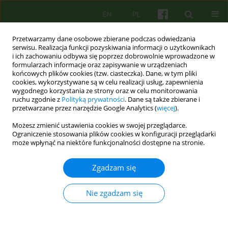
EN
PL
Przetwarzamy dane osobowe zbierane podczas odwiedzania
serwisu. Realizacja funkcji pozyskiwania informacji o użytkownikach
i ich zachowaniu odbywa się poprzez dobrowolnie wprowadzone w
formularzach informacje oraz zapisywanie w urządzeniach
końcowych plików cookies (tzw. ciasteczka). Dane, w tym pliki
cookies, wykorzystywane są w celu realizacji usług, zapewnienia
wygodnego korzystania ze strony oraz w celu monitorowania
ruchu zgodnie z
Polityką prywatności
. Dane są także zbierane i
przetwarzane przez narzędzie Google Analytics (
więcej
).
Autor
Katarzyna Prot- Klinger
Możesz zmienić ustawienia cookies w swojej przeglądarce.
Ograniczenie stosowania plików cookies w konfiguracji przeglądarki
Lęk w psychozie a lęk psychotyczny
może wpłynąć na niektóre funkcjonalności dostępne na stronie.
Katarzyna Prot- Klinger
Zgadzam się
Psychoter 2025;215(4):67-78
DOI
:
https://doi.org/10.12740/PT/213782
Statystyki
Nie zgadzam się
Streszczenie
Polski
(PDF)
Angielski
(PDF)