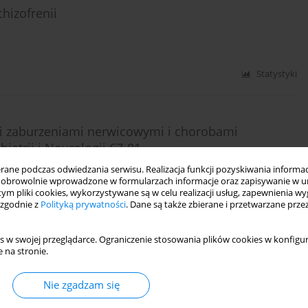
hizofrenii
Statystyki
mi zaburzeniami nerwicowymi i chorobami
iatrii i Neurologii 67-81
ne podczas odwiedzania serwisu. Realizacja funkcji pozyskiwania informacj
obrowolnie wprowadzone w formularzach informacje oraz zapisywanie w u
 tym pliki cookies, wykorzystywane są w celu realizacji usług, zapewnienia 
 zgodnie z
Polityką prywatności
. Dane są także zbierane i przetwarzane prze
Statystyki
s w swojej przeglądarce. Ograniczenie stosowania plików cookies w konfigur
 na stronie.
ycia? 13-27
Nie zgadzam się