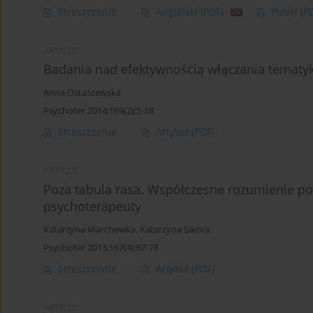
Streszczenie
Angielski
(PDF)
Polski
(P
ARTICLE
Badania nad efektywnością włączania tematyki
Anna Ostaszewska
Psychoter 2014;169(2):5-18
Streszczenie
Artykuł
(PDF)
ARTICLE
Poza tabula rasa. Współczesne rozumienie po
psychoterapeuty
Katarzyna Marchewka
,
Katarzyna Sikora
Psychoter 2013;167(4):67-78
Streszczenie
Artykuł
(PDF)
ARTICLE