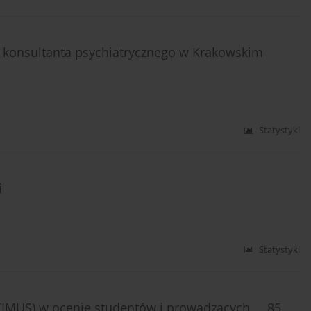
ji konsultanta psychiatrycznego w Krakowskim
Statystyki
ii
Statystyki
EPTIMUS) w ocenie studentów i prowadzących 85