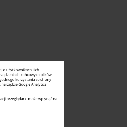
i o użytkownikach i ich
rządzeniach końcowych plików
wygodnego korzystania ze strony
z narzędzie Google Analytics
acji przeglądarki może wpłynąć na