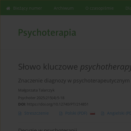
Bieżący numer
Archiwum
O czasopiśmie
Dl
Słowo kluczowe
psychotherap
Znaczenie diagnozy w psychoterapeutycznym 
Małgorzata Talarczyk
Psychoter 2025;215(4):5-18
DOI
:
https://doi.org/10.12740/PT/214851
Streszczenie
Polski
(PDF)
Angielski
(P
Decyzje w psychoterapii