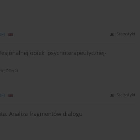
DF)
Statystyki
esjonalnej opieki psychoterapeutycznej-
iej Pilecki
DF)
Statystyki
ta. Analiza fragmentów dialogu