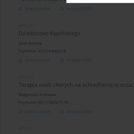
Streszczenie
Artykuł
(PDF)
ARTICLE
Dziedzictwo Kępińskiego
Jacek Bomba
Psychoter 2012;163(4):5-10
Streszczenie
Artykuł
(PDF)
ARTICLE
Terapia osób chorych na schizofrenię w ocza
Małgorzata Kostecka
Psychoter 2011;158(3):71-79
Streszczenie
Artykuł
(PDF)
ARTICLE