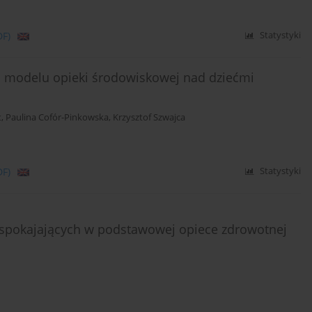
DF)
Statystyki
 modelu opieki środowiskowej nad dziećmi
t
,
Paulina Cofór-Pinkowska
,
Krzysztof Szwajca
DF)
Statystyki
uspokajających w podstawowej opiece zdrowotnej