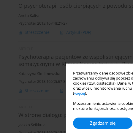
O psychoterapii osób cierpiących z powodu sc
Aneta Kalisz
Psychoter 2013;167(4):21-27
Streszczenie
Artykuł
(PDF)
ARTICLE
Psychoterapia pacjentów ze współistniejący
somatycznymi w Klinice Nerwic Instytutu Psych
Przetwarzamy dane osobowe zbiera
Katarzyna Skulimowska
zachowaniu odbywa się poprzez d
Psychoter 2013;165(2):67-81
cookies (tzw. ciasteczka). Dane, w
oraz w celu monitorowania ruchu
Streszczenie
Artykuł
(PDF)
(
więcej
).
Możesz zmienić ustawienia cookie
ARTICLE
niektóre funkcjonalności dostępne
W stronę dialogu: psychoterapia czy sposób ż
Zgadzam się
Jaakko Seikkula
Psychoter 2013;165(2):13-27