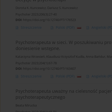
Dorota K. Kuncewicz
,
Dariusz S. Kuncewicz
Psychoter 2023;206(3):27-40
DOI
:
https://doi.org/10.12740/PT/176523
Streszczenie
Polski
(PDF)
Angielski
(P
Psychoterapeuta w sieci. W poszukiwaniu prof
doniesienie wstępne.
Katarzyna Wrzesień
,
Klaudiusz Krzysztof Kudła
,
Anna Bańdur
,
Mac
Psychoter 2023;204(1):67-78
DOI
:
https://doi.org/10.12740/PT/163407
Streszczenie
Polski
(PDF)
Angielski
(P
Psychoterapeuta uważny na cielesność pacjen
psychoterapeutycznego
Beata Mirucka
Psychoter 2023;204(1):41-51