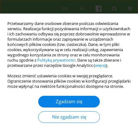
EN
PL
Przetwarzamy dane osobowe zbierane podczas odwiedzania
serwisu. Realizacja funkcji pozyskiwania informacji o użytkownikach
i ich zachowaniu odbywa się poprzez dobrowolnie wprowadzone w
formularzach informacje oraz zapisywanie w urządzeniach
końcowych plików cookies (tzw. ciasteczka). Dane, w tym pliki
cookies, wykorzystywane są w celu realizacji usług, zapewnienia
wygodnego korzystania ze strony oraz w celu monitorowania
ruchu zgodnie z
Polityką prywatności
. Dane są także zbierane i
przetwarzane przez narzędzie Google Analytics (
więcej
).
2/2013 vol. 165
Możesz zmienić ustawienia cookies w swojej przeglądarce.
Ograniczenie stosowania plików cookies w konfiguracji przeglądarki
ARTICLE
może wpłynąć na niektóre funkcjonalności dostępne na stronie.
Psychoterapia pacjentów ze
Zgadzam się
współistniejącymi zaburzeniami
Nie zgadzam się
nerwicowymi i chorobami
somatycznymi w Klinice Nerwic