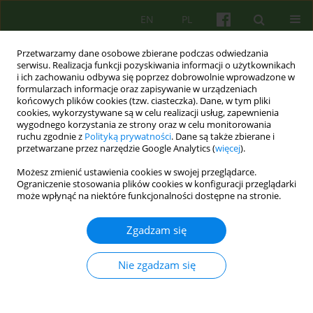
EN
PL
Przetwarzamy dane osobowe zbierane podczas odwiedzania
serwisu. Realizacja funkcji pozyskiwania informacji o użytkownikach
i ich zachowaniu odbywa się poprzez dobrowolnie wprowadzone w
formularzach informacje oraz zapisywanie w urządzeniach
końcowych plików cookies (tzw. ciasteczka). Dane, w tym pliki
cookies, wykorzystywane są w celu realizacji usług, zapewnienia
wygodnego korzystania ze strony oraz w celu monitorowania
ruchu zgodnie z
Polityką prywatności
. Dane są także zbierane i
przetwarzane przez narzędzie Google Analytics (
więcej
).
Słowo kluczowe
przywiązanie
Możesz zmienić ustawienia cookies w swojej przeglądarce.
Ograniczenie stosowania plików cookies w konfiguracji przeglądarki
ARTICLE
może wpłynąć na niektóre funkcjonalności dostępne na stronie.
Zbudować więź pomimo traumy – zastosowanie
Terapii Wielorodzinnej ( MFT) w rodzinach
Zgadzam się
adopcyjnych.
Nie zgadzam się
Roma Ulasińska
,
Agnieszka Lelek
,
Agnieszka Kozik-Merino
,
Katarzyna
Ślęczek
Psychoter 2020;192(1):27-43
DOI
:
https://doi.org/10.12740/PT/118154