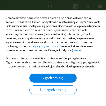
EN
PL
Przetwarzamy dane osobowe zbierane podczas odwiedzania
serwisu. Realizacja funkcji pozyskiwania informacji o użytkownikach
i ich zachowaniu odbywa się poprzez dobrowolnie wprowadzone w
formularzach informacje oraz zapisywanie w urządzeniach
końcowych plików cookies (tzw. ciasteczka). Dane, w tym pliki
cookies, wykorzystywane są w celu realizacji usług, zapewnienia
wygodnego korzystania ze strony oraz w celu monitorowania
ruchu zgodnie z
Polityką prywatności
. Dane są także zbierane i
przetwarzane przez narzędzie Google Analytics (
więcej
).
Słowo kluczowe
terapia
Możesz zmienić ustawienia cookies w swojej przeglądarce.
poznawczo-behawioralna
Ograniczenie stosowania plików cookies w konfiguracji przeglądarki
może wpłynąć na niektóre funkcjonalności dostępne na stronie.
Zaburzenie obsesyjno- kompulsyjne na tle
Zgadzam się
orientacji seksualnej w procesie psychoterapii
poznawczo- behawioralnej – studium przypadku
Nie zgadzam się
Sylwia Natalia Michałowska
Psychoter 2024;209(2):25-43
DOI
:
https://doi.org/10.12740/PT/192110