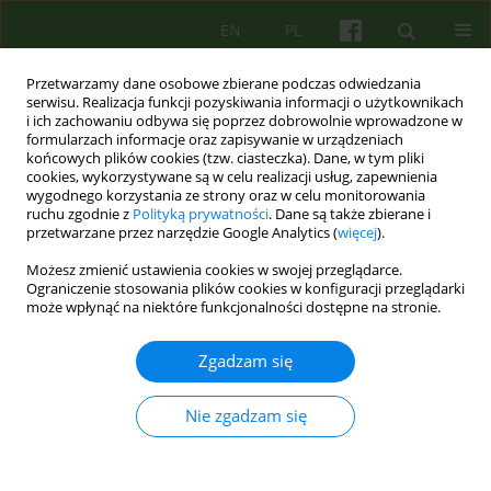
EN
PL
Przetwarzamy dane osobowe zbierane podczas odwiedzania
serwisu. Realizacja funkcji pozyskiwania informacji o użytkownikach
i ich zachowaniu odbywa się poprzez dobrowolnie wprowadzone w
formularzach informacje oraz zapisywanie w urządzeniach
końcowych plików cookies (tzw. ciasteczka). Dane, w tym pliki
cookies, wykorzystywane są w celu realizacji usług, zapewnienia
wygodnego korzystania ze strony oraz w celu monitorowania
ruchu zgodnie z
Polityką prywatności
. Dane są także zbierane i
przetwarzane przez narzędzie Google Analytics (
więcej
).
4/2018 vol. 187
Możesz zmienić ustawienia cookies w swojej przeglądarce.
Ograniczenie stosowania plików cookies w konfiguracji przeglądarki
ARTICLE
może wpłynąć na niektóre funkcjonalności dostępne na stronie.
Terapia poznawczo-
Zgadzam się
behawioralna u osób z
Nie zgadzam się
zaburzeniem polegającym na
wyrywaniu włosów