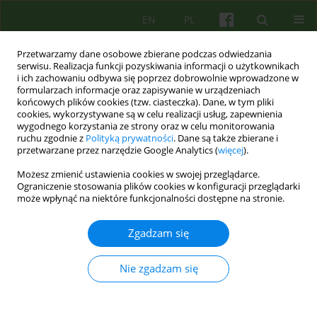
EN
PL
Przetwarzamy dane osobowe zbierane podczas odwiedzania
serwisu. Realizacja funkcji pozyskiwania informacji o użytkownikach
i ich zachowaniu odbywa się poprzez dobrowolnie wprowadzone w
formularzach informacje oraz zapisywanie w urządzeniach
końcowych plików cookies (tzw. ciasteczka). Dane, w tym pliki
cookies, wykorzystywane są w celu realizacji usług, zapewnienia
wygodnego korzystania ze strony oraz w celu monitorowania
ruchu zgodnie z
Polityką prywatności
. Dane są także zbierane i
przetwarzane przez narzędzie Google Analytics (
więcej
).
1/2023 vol. 204
Możesz zmienić ustawienia cookies w swojej przeglądarce.
Ograniczenie stosowania plików cookies w konfiguracji przeglądarki
może wpłynąć na niektóre funkcjonalności dostępne na stronie.
Pierwszy poziom
Zgadzam się
konceptualizacji w dialektycznej
Nie zgadzam się
terapii behawioralnej