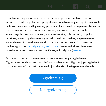
EN
PL
Przetwarzamy dane osobowe zbierane podczas odwiedzania
serwisu. Realizacja funkcji pozyskiwania informacji o użytkownikach
i ich zachowaniu odbywa się poprzez dobrowolnie wprowadzone w
formularzach informacje oraz zapisywanie w urządzeniach
końcowych plików cookies (tzw. ciasteczka). Dane, w tym pliki
cookies, wykorzystywane są w celu realizacji usług, zapewnienia
wygodnego korzystania ze strony oraz w celu monitorowania
ruchu zgodnie z
Polityką prywatności
. Dane są także zbierane i
przetwarzane przez narzędzie Google Analytics (
więcej
).
Archiwum
Możesz zmienić ustawienia cookies w swojej przeglądarce.
Ograniczenie stosowania plików cookies w konfiguracji przeglądarki
3/2025 vol. 214
może wpłynąć na niektóre funkcjonalności dostępne na stronie.
Zgadzam się
Od Redakcji
Marta Dora- Mioduszewska
Nie zgadzam się
Psychoter 2025;214(3):3
Statystyki