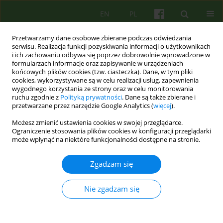
EN
PL
Przetwarzamy dane osobowe zbierane podczas odwiedzania
serwisu. Realizacja funkcji pozyskiwania informacji o użytkownikach
i ich zachowaniu odbywa się poprzez dobrowolnie wprowadzone w
formularzach informacje oraz zapisywanie w urządzeniach
końcowych plików cookies (tzw. ciasteczka). Dane, w tym pliki
cookies, wykorzystywane są w celu realizacji usług, zapewnienia
wygodnego korzystania ze strony oraz w celu monitorowania
ruchu zgodnie z
Polityką prywatności
. Dane są także zbierane i
przetwarzane przez narzędzie Google Analytics (
więcej
).
Autor
Małgorzata Wolska
Możesz zmienić ustawienia cookies w swojej przeglądarce.
Ograniczenie stosowania plików cookies w konfiguracji przeglądarki
Recenzja: Agnieszka Jaros, Magdalena Staniaszek
może wpłynąć na niektóre funkcjonalności dostępne na stronie.
CHCĘ ŻYĆ INACZEJ. TECHNIKI WSPIERANIA
UCZNIA W KRYZYSIE SUICYDALNYM Wydawnictwo
Zgadzam się
Uniwersytetu Łódzkiego, 2024, stron 210
Nie zgadzam się
Małgorzata Wolska
Psychoter 2025;213(2):69-71
Statystyki