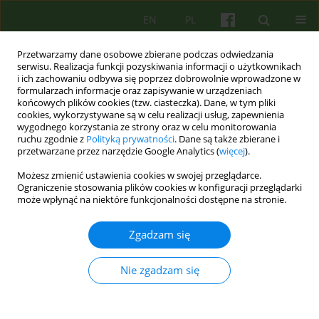
EN
PL
Przetwarzamy dane osobowe zbierane podczas odwiedzania
serwisu. Realizacja funkcji pozyskiwania informacji o użytkownikach
i ich zachowaniu odbywa się poprzez dobrowolnie wprowadzone w
formularzach informacje oraz zapisywanie w urządzeniach
końcowych plików cookies (tzw. ciasteczka). Dane, w tym pliki
cookies, wykorzystywane są w celu realizacji usług, zapewnienia
wygodnego korzystania ze strony oraz w celu monitorowania
ruchu zgodnie z
Polityką prywatności
. Dane są także zbierane i
przetwarzane przez narzędzie Google Analytics (
więcej
).
Autor
Małgorzata Wolska
Możesz zmienić ustawienia cookies w swojej przeglądarce.
Ograniczenie stosowania plików cookies w konfiguracji przeglądarki
Recenzja: Agnieszka Jaros, Magdalena Staniaszek
może wpłynąć na niektóre funkcjonalności dostępne na stronie.
CHCĘ ŻYĆ INACZEJ. TECHNIKI WSPIERANIA
UCZNIA W KRYZYSIE SUICYDALNYM Wydawnictwo
Zgadzam się
Uniwersytetu Łódzkiego, 2024, stron 210
Nie zgadzam się
Małgorzata Wolska
Psychoter 2025;213(2):69-71
Statystyki