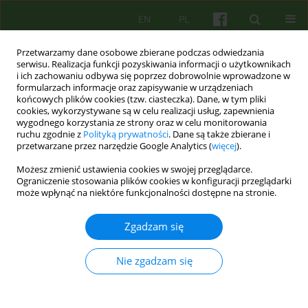
EN
PL
Przetwarzamy dane osobowe zbierane podczas odwiedzania
serwisu. Realizacja funkcji pozyskiwania informacji o użytkownikach
i ich zachowaniu odbywa się poprzez dobrowolnie wprowadzone w
formularzach informacje oraz zapisywanie w urządzeniach
końcowych plików cookies (tzw. ciasteczka). Dane, w tym pliki
cookies, wykorzystywane są w celu realizacji usług, zapewnienia
wygodnego korzystania ze strony oraz w celu monitorowania
ruchu zgodnie z
Polityką prywatności
. Dane są także zbierane i
przetwarzane przez narzędzie Google Analytics (
więcej
).
Autor
Krzysztof Walczewski
Możesz zmienić ustawienia cookies w swojej przeglądarce.
Ograniczenie stosowania plików cookies w konfiguracji przeglądarki
Aspekty terapeutyczne oddziału zamkniętego.
może wpłynąć na niektóre funkcjonalności dostępne na stronie.
Część II
Zgadzam się
Krzysztof Walczewski
,
Wojciech Korzeniowski
,
Irena Najbar
,
Małgorzata Pruss
,
Aneta Ferlak
,
Agnieszka Fusińska - Korpik
Psychoter 2023;204(1):53-66
Nie zgadzam się
DOI
:
https://doi.org/10.12740/PT/165798
Statystyki