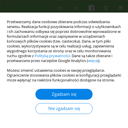
EN
PL
Przetwarzamy dane osobowe zbierane podczas odwiedzania
serwisu. Realizacja funkcji pozyskiwania informacji o użytkownikach
i ich zachowaniu odbywa się poprzez dobrowolnie wprowadzone w
formularzach informacje oraz zapisywanie w urządzeniach
końcowych plików cookies (tzw. ciasteczka). Dane, w tym pliki
cookies, wykorzystywane są w celu realizacji usług, zapewnienia
wygodnego korzystania ze strony oraz w celu monitorowania
ruchu zgodnie z
Polityką prywatności
. Dane są także zbierane i
przetwarzane przez narzędzie Google Analytics (
więcej
).
Archiwum
Możesz zmienić ustawienia cookies w swojej przeglądarce.
Ograniczenie stosowania plików cookies w konfiguracji przeglądarki
4/2023 vol. 207
może wpłynąć na niektóre funkcjonalności dostępne na stronie.
Zgadzam się
Od redakcji
Mariusz Furgał
Nie zgadzam się
Psychoter 2023;207(4):3-4
Statystyki