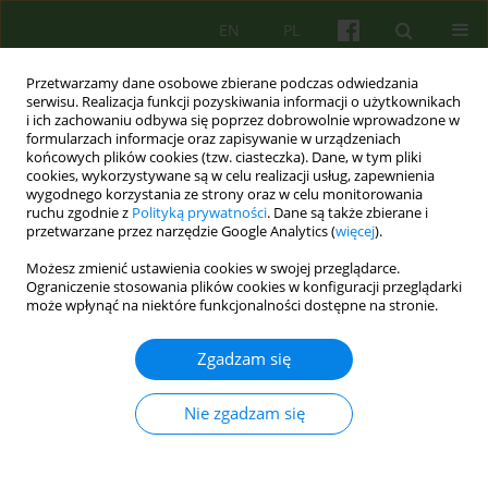
EN
PL
Przetwarzamy dane osobowe zbierane podczas odwiedzania
serwisu. Realizacja funkcji pozyskiwania informacji o użytkownikach
i ich zachowaniu odbywa się poprzez dobrowolnie wprowadzone w
formularzach informacje oraz zapisywanie w urządzeniach
końcowych plików cookies (tzw. ciasteczka). Dane, w tym pliki
cookies, wykorzystywane są w celu realizacji usług, zapewnienia
wygodnego korzystania ze strony oraz w celu monitorowania
ruchu zgodnie z
Polityką prywatności
. Dane są także zbierane i
przetwarzane przez narzędzie Google Analytics (
więcej
).
Archiwum
Możesz zmienić ustawienia cookies w swojej przeglądarce.
Ograniczenie stosowania plików cookies w konfiguracji przeglądarki
3/2023 vol. 206
może wpłynąć na niektóre funkcjonalności dostępne na stronie.
Zgadzam się
Od redakcji
Wanda Szaszkiewicz
Nie zgadzam się
Psychoter 2023;206(3):3-4
Statystyki