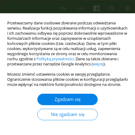
EN
PL
Przetwarzamy dane osobowe zbierane podczas odwiedzania
serwisu. Realizacja funkcji pozyskiwania informacji o użytkownikach
i ich zachowaniu odbywa się poprzez dobrowolnie wprowadzone w
formularzach informacje oraz zapisywanie w urządzeniach
końcowych plików cookies (tzw. ciasteczka). Dane, w tym pliki
cookies, wykorzystywane są w celu realizacji usług, zapewnienia
wygodnego korzystania ze strony oraz w celu monitorowania
ruchu zgodnie z
Polityką prywatności
. Dane są także zbierane i
przetwarzane przez narzędzie Google Analytics (
więcej
).
4/2023 vol. 207
Możesz zmienić ustawienia cookies w swojej przeglądarce.
Ograniczenie stosowania plików cookies w konfiguracji przeglądarki
może wpłynąć na niektóre funkcjonalności dostępne na stronie.
Psychoterapia osób z
Zgadzam się
niepełnosprawnością
Nie zgadzam się
intelektualną: rys historyczny