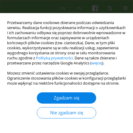
EN
PL
Przetwarzamy dane osobowe zbierane podczas odwiedzania
serwisu. Realizacja funkcji pozyskiwania informacji o użytkownikach
i ich zachowaniu odbywa się poprzez dobrowolnie wprowadzone w
formularzach informacje oraz zapisywanie w urządzeniach
końcowych plików cookies (tzw. ciasteczka). Dane, w tym pliki
cookies, wykorzystywane są w celu realizacji usług, zapewnienia
wygodnego korzystania ze strony oraz w celu monitorowania
ruchu zgodnie z
Polityką prywatności
. Dane są także zbierane i
przetwarzane przez narzędzie Google Analytics (
więcej
).
Archiwum
Możesz zmienić ustawienia cookies w swojej przeglądarce.
Ograniczenie stosowania plików cookies w konfiguracji przeglądarki
4/2016 vol. 179
może wpłynąć na niektóre funkcjonalności dostępne na stronie.
Zgadzam się
ARTICLE
OGRANICZENIA I MOŻLIWOŚCI W PSYCHOTERAPII
Nie zgadzam się
OSÓB O PSYCHOPATYCZNEJ STRUKTURZE
OSOBOWOŚCI
Krzysztof Nowakowski