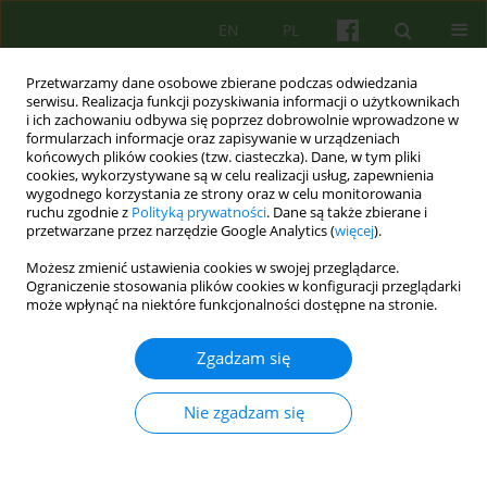
EN
PL
Przetwarzamy dane osobowe zbierane podczas odwiedzania
serwisu. Realizacja funkcji pozyskiwania informacji o użytkownikach
i ich zachowaniu odbywa się poprzez dobrowolnie wprowadzone w
formularzach informacje oraz zapisywanie w urządzeniach
końcowych plików cookies (tzw. ciasteczka). Dane, w tym pliki
cookies, wykorzystywane są w celu realizacji usług, zapewnienia
wygodnego korzystania ze strony oraz w celu monitorowania
ruchu zgodnie z
Polityką prywatności
. Dane są także zbierane i
przetwarzane przez narzędzie Google Analytics (
więcej
).
3/2023 vol. 206
Możesz zmienić ustawienia cookies w swojej przeglądarce.
Ograniczenie stosowania plików cookies w konfiguracji przeglądarki
może wpłynąć na niektóre funkcjonalności dostępne na stronie.
Analiza egzystencjalna jako
Zgadzam się
metoda pracy z pacjentami z
Nie zgadzam się
doświadczeniem traumy
relacyjnej