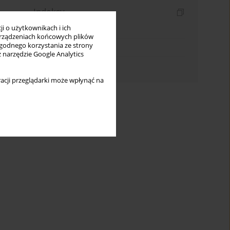
Indeksy
i o użytkownikach i ich
Indeks słów kluczowych
rządzeniach końcowych plików
wygodnego korzystania ze strony
Indeks dziedzin
z narzędzie Google Analytics
Indeks autorów
acji przeglądarki może wpłynąć na