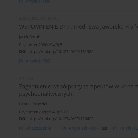
Artykuł
(PDF)
EDITORIAL MATERIAL
WSPOMNIENIE Dr n. med. Ewa Jaworska-Frań
Jacek Bomba
Psychoter 2020;194(3):5
DOI
:
https://doi.org/10.12740/PT/131984
Artykuł
(PDF)
ARTICLE
Zagadnienie współpracy terapeutów w ko-tera
psychoanalitycznych.
Beata Grządziel
Psychoter 2020;194(3):7-17
DOI
:
https://doi.org/10.12740/PT/126422
Streszczenie
Angielski
(PDF)
Polski
(P