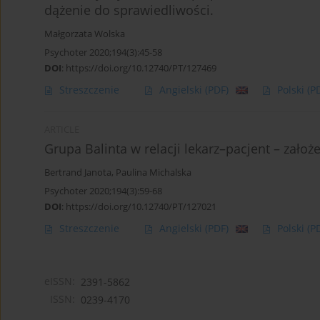
dążenie do sprawiedliwości.
Małgorzata Wolska
Psychoter 2020;194(3):45-58
DOI
:
https://doi.org/10.12740/PT/127469
Streszczenie
Angielski
(PDF)
Polski
(P
ARTICLE
Grupa Balinta w relacji lekarz–pacjent – założe
Bertrand Janota
,
Paulina Michalska
Psychoter 2020;194(3):59-68
DOI
:
https://doi.org/10.12740/PT/127021
Streszczenie
Angielski
(PDF)
Polski
(P
eISSN:
2391-5862
ISSN:
0239-4170