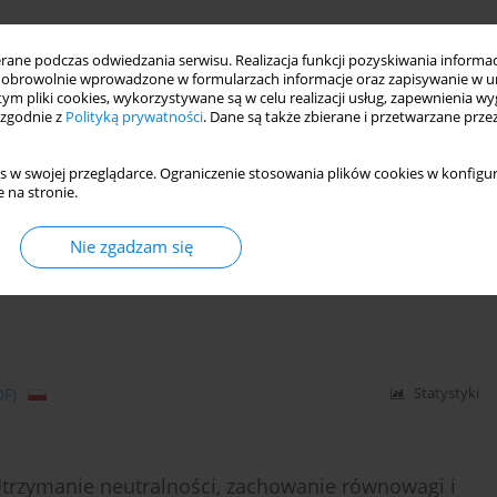
i w terapii rodzin i par
ne podczas odwiedzania serwisu. Realizacja funkcji pozyskiwania informacj
obrowolnie wprowadzone w formularzach informacje oraz zapisywanie w u
 tym pliki cookies, wykorzystywane są w celu realizacji usług, zapewnienia 
 zgodnie z
Polityką prywatności
. Dane są także zbierane i przetwarzane prze
s w swojej przeglądarce. Ograniczenie stosowania plików cookies w konfigur
DF)
Statystyki
 na stronie.
Nie zgadzam się
erapii więzi
DF)
Statystyki
Utrzymanie neutralności, zachowanie równowagi i