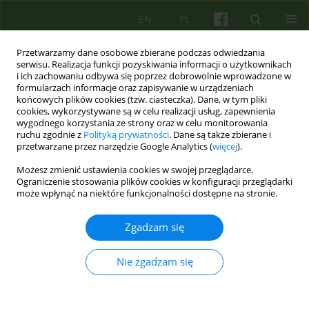
EN
PL
Przetwarzamy dane osobowe zbierane podczas odwiedzania
serwisu. Realizacja funkcji pozyskiwania informacji o użytkownikach
i ich zachowaniu odbywa się poprzez dobrowolnie wprowadzone w
formularzach informacje oraz zapisywanie w urządzeniach
końcowych plików cookies (tzw. ciasteczka). Dane, w tym pliki
cookies, wykorzystywane są w celu realizacji usług, zapewnienia
wygodnego korzystania ze strony oraz w celu monitorowania
ruchu zgodnie z
Polityką prywatności
. Dane są także zbierane i
przetwarzane przez narzędzie Google Analytics (
więcej
).
3/2020 vol. 194
Możesz zmienić ustawienia cookies w swojej przeglądarce.
Ograniczenie stosowania plików cookies w konfiguracji przeglądarki
ARTICLE
może wpłynąć na niektóre funkcjonalności dostępne na stronie.
Zagadnienie współpracy
Zgadzam się
terapeutów w ko-terapii w
Nie zgadzam się
ujęciu koncepcji systemowych i
psychoanalitycznych.