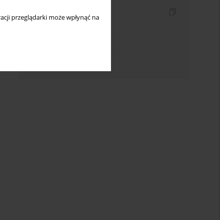
Indeksy
acji przeglądarki może wpłynąć na
Indeks słów kluczowych
Indeks dziedzin
Indeks autorów