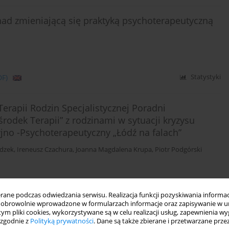
 nad zmieniającą się praktyką psychoterapeutyczną
DF)
Statystyki
erapii Rodzin Specjalistycznej Poradni
rodek Terapii” z rodzinami w sytuacji kryzysu
o -Psychoterapeutyczny „Łódź na falach”
dzek
,
Ireneusz Czachura
,
Joanna Magdalena Krupa
,
Piotr Podgórski
DF)
Statystyki
ne podczas odwiedzania serwisu. Realizacja funkcji pozyskiwania informacj
obrowolnie wprowadzone w formularzach informacje oraz zapisywanie w u
 tym pliki cookies, wykorzystywane są w celu realizacji usług, zapewnienia 
j i seksualnej różnorodności w teorii Jeana
 zgodnie z
Polityką prywatności
. Dane są także zbierane i przetwarzane prze