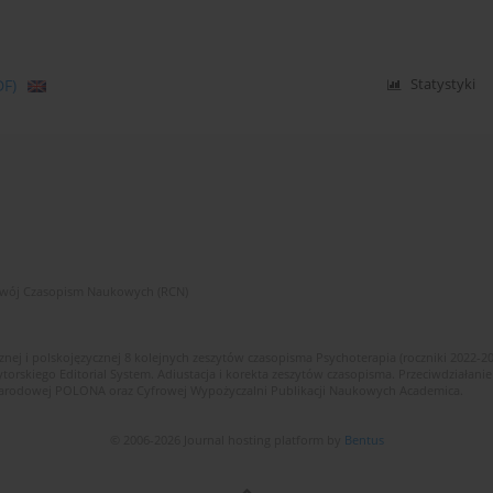
DF)
Statystyki
zwój Czasopism Naukowych (RCN)
znej i polskojęzycznej 8 kolejnych zeszytów czasopisma Psychoterapia (roczniki 2022-2
skiego Editorial System. Adiustacja i korekta zeszytów czasopisma. Przeciwdziałanie
i Narodowej POLONA oraz Cyfrowej Wypożyczalni Publikacji Naukowych Academica.
© 2006-2026 Journal hosting platform by
Bentus