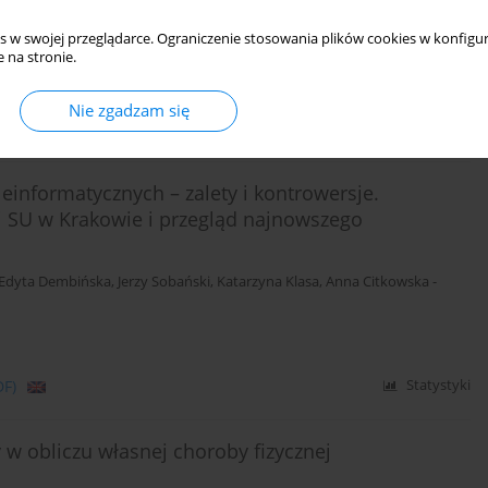
s w swojej przeglądarce. Ograniczenie stosowania plików cookies w konfigur
 na stronie.
Nie zgadzam się
DF)
Statystyki
informatycznych – zalety i kontrowersje.
i SU w Krakowie i przegląd najnowszego
Edyta Dembińska
,
Jerzy Sobański
,
Katarzyna Klasa
,
Anna Citkowska -
DF)
Statystyki
 w obliczu własnej choroby fizycznej