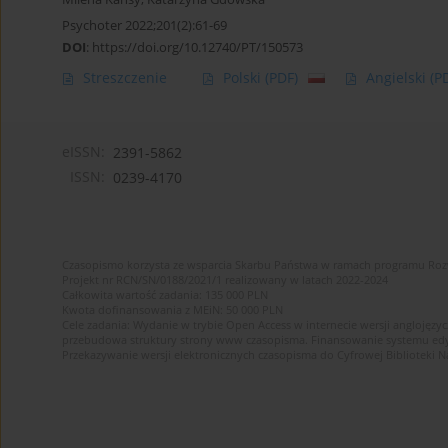
Psychoter 2022;201(2):61-69
DOI
:
https://doi.org/10.12740/PT/150573
Streszczenie
Polski
(PDF)
Angielski
(P
eISSN:
2391-5862
ISSN:
0239-4170
Czasopismo korzysta ze wsparcia Skarbu Państwa w ramach programu Ro
Projekt nr RCN/SN/0188/2021/1 realizowany w latach 2022-2024
Całkowita wartość zadania: 135 000 PLN
Kwota dofinansowania z MEiN: 50 000 PLN
Cele zadania: Wydanie w trybie Open Access w internecie wersji anglojęzyc
przebudowa struktury strony www czasopisma. Finansowanie systemu edytor
Przekazywanie wersji elektronicznych czasopisma do Cyfrowej Bibliotek