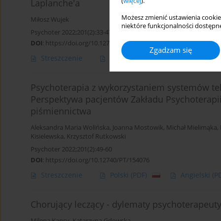
(
więcej
).
Laplanche'a
Możesz zmienić ustawienia cookie
Miłosz Wujek
niektóre funkcjonalności dostępne
Psychoter 2022;201(2):33-47
DOI
:
https://doi.org/10.12740/PT/150347
Zgadzam się
Streszczenie
Polski
(PDF)
Angielski
(P
Psychoterapia z wykorzystaniem systemów tele
Perspektywa pacjentów Zakładu Psychoterapi
piśmiennictwa
Aleksandra Maria Wolińska
,
Joanna Mostowik
,
Michał Mielimąka
,
Kisielewska
,
Krzysztof Rutkowski
Psychoter 2022;201(2):49-60
DOI
:
https://doi.org/10.12740/PT/154076
Streszczenie
Polski
(PDF)
Angielski
(P
Chorujący leczący - dylematy psychoterapeuty
Milena Kansy
,
Katarzyna Gdowska