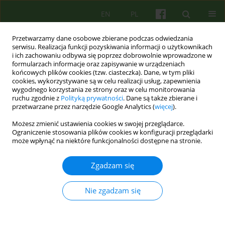
EN
PL
Przetwarzamy dane osobowe zbierane podczas odwiedzania
serwisu. Realizacja funkcji pozyskiwania informacji o użytkownikach
i ich zachowaniu odbywa się poprzez dobrowolnie wprowadzone w
formularzach informacje oraz zapisywanie w urządzeniach
końcowych plików cookies (tzw. ciasteczka). Dane, w tym pliki
cookies, wykorzystywane są w celu realizacji usług, zapewnienia
wygodnego korzystania ze strony oraz w celu monitorowania
ruchu zgodnie z
Polityką prywatności
. Dane są także zbierane i
przetwarzane przez narzędzie Google Analytics (
więcej
).
2/2022 vol. 201
Możesz zmienić ustawienia cookies w swojej przeglądarce.
Ograniczenie stosowania plików cookies w konfiguracji przeglądarki
może wpłynąć na niektóre funkcjonalności dostępne na stronie.
Okna z widokiem na życie i
Zgadzam się
śmierć. Refleksje nad
Nie zgadzam się
zmieniającą się praktyką
psychoterapeutyczną