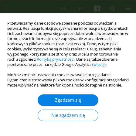
EN
PL
Przetwarzamy dane osobowe zbierane podczas odwiedzania
serwisu. Realizacja funkcji pozyskiwania informacji o użytkownikach
i ich zachowaniu odbywa się poprzez dobrowolnie wprowadzone w
formularzach informacje oraz zapisywanie w urządzeniach
końcowych plików cookies (tzw. ciasteczka). Dane, w tym pliki
cookies, wykorzystywane są w celu realizacji usług, zapewnienia
wygodnego korzystania ze strony oraz w celu monitorowania
ruchu zgodnie z
Polityką prywatności
. Dane są także zbierane i
przetwarzane przez narzędzie Google Analytics (
więcej
).
2/2022 vol. 201
Możesz zmienić ustawienia cookies w swojej przeglądarce.
Ograniczenie stosowania plików cookies w konfiguracji przeglądarki
może wpłynąć na niektóre funkcjonalności dostępne na stronie.
Współczesne psychoanalityczne
Zgadzam się
ujęcie płciowej i seksualnej
Nie zgadzam się
różnorodności w teorii Jeana
Laplanche'a