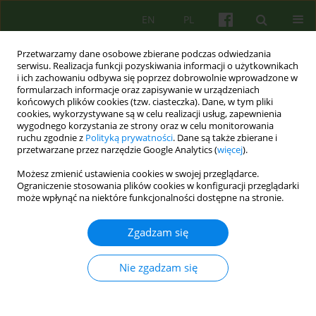
EN
PL
Przetwarzamy dane osobowe zbierane podczas odwiedzania
serwisu. Realizacja funkcji pozyskiwania informacji o użytkownikach
i ich zachowaniu odbywa się poprzez dobrowolnie wprowadzone w
formularzach informacje oraz zapisywanie w urządzeniach
końcowych plików cookies (tzw. ciasteczka). Dane, w tym pliki
cookies, wykorzystywane są w celu realizacji usług, zapewnienia
wygodnego korzystania ze strony oraz w celu monitorowania
ruchu zgodnie z
Polityką prywatności
. Dane są także zbierane i
przetwarzane przez narzędzie Google Analytics (
więcej
).
Autor
Władysław Sterna
Możesz zmienić ustawienia cookies w swojej przeglądarce.
Ograniczenie stosowania plików cookies w konfiguracji przeglądarki
Zagrożenia zawodowe terapeutów
może wpłynąć na niektóre funkcjonalności dostępne na stronie.
Władysław Sterna
Zgadzam się
Psychoter 2025;213(2):35-50
DOI
:
https://doi.org/10.12740/PT/206032
Statystyki
Nie zgadzam się
Streszczenie
Polski
(PDF)
Angielski
(PDF)