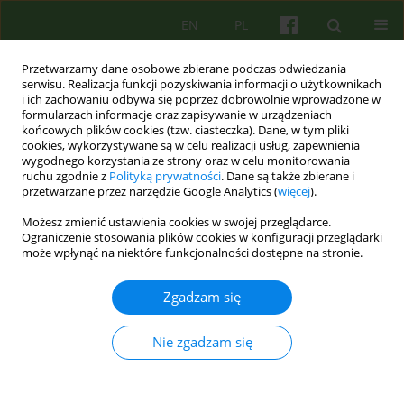
EN
PL
Przetwarzamy dane osobowe zbierane podczas odwiedzania
serwisu. Realizacja funkcji pozyskiwania informacji o użytkownikach
i ich zachowaniu odbywa się poprzez dobrowolnie wprowadzone w
formularzach informacje oraz zapisywanie w urządzeniach
końcowych plików cookies (tzw. ciasteczka). Dane, w tym pliki
cookies, wykorzystywane są w celu realizacji usług, zapewnienia
wygodnego korzystania ze strony oraz w celu monitorowania
ruchu zgodnie z
Polityką prywatności
. Dane są także zbierane i
przetwarzane przez narzędzie Google Analytics (
więcej
).
3/2022 vol. 202
Możesz zmienić ustawienia cookies w swojej przeglądarce.
Ograniczenie stosowania plików cookies w konfiguracji przeglądarki
może wpłynąć na niektóre funkcjonalności dostępne na stronie.
Samobójstwo wśród
Zgadzam się
psychiatrów, psychologów i
Nie zgadzam się
psychoterapeutów.