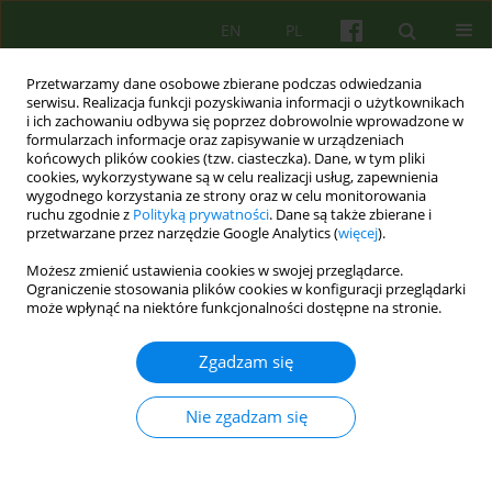
EN
PL
Przetwarzamy dane osobowe zbierane podczas odwiedzania
serwisu. Realizacja funkcji pozyskiwania informacji o użytkownikach
i ich zachowaniu odbywa się poprzez dobrowolnie wprowadzone w
formularzach informacje oraz zapisywanie w urządzeniach
końcowych plików cookies (tzw. ciasteczka). Dane, w tym pliki
cookies, wykorzystywane są w celu realizacji usług, zapewnienia
wygodnego korzystania ze strony oraz w celu monitorowania
ruchu zgodnie z
Polityką prywatności
. Dane są także zbierane i
przetwarzane przez narzędzie Google Analytics (
więcej
).
Autor
Malgorzata Talarczyk
Możesz zmienić ustawienia cookies w swojej przeglądarce.
Ograniczenie stosowania plików cookies w konfiguracji przeglądarki
ARTICLE
może wpłynąć na niektóre funkcjonalności dostępne na stronie.
Psychoterapia indywidualna pacjentek z
rozpoznaniem bulimii — autorski model terapii
Zgadzam się
Malgorzata Talarczyk
Nie zgadzam się
Psychoter 2014;169(2):51-59
Statystyki
Streszczenie
Artykuł
(PDF)