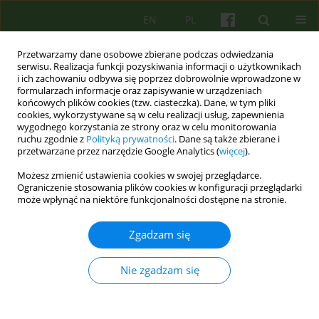
EN
PL
Przetwarzamy dane osobowe zbierane podczas odwiedzania
serwisu. Realizacja funkcji pozyskiwania informacji o użytkownikach
i ich zachowaniu odbywa się poprzez dobrowolnie wprowadzone w
formularzach informacje oraz zapisywanie w urządzeniach
końcowych plików cookies (tzw. ciasteczka). Dane, w tym pliki
cookies, wykorzystywane są w celu realizacji usług, zapewnienia
wygodnego korzystania ze strony oraz w celu monitorowania
ruchu zgodnie z
Polityką prywatności
. Dane są także zbierane i
przetwarzane przez narzędzie Google Analytics (
więcej
).
Autor
Małgorzata Opoczyńska
Możesz zmienić ustawienia cookies w swojej przeglądarce.
Ograniczenie stosowania plików cookies w konfiguracji przeglądarki
ARTICLE
może wpłynąć na niektóre funkcjonalności dostępne na stronie.
Znaczenie diagnozy dla tożsamości pacjenta. Cz.
1: Między rozpoznaniem a zapoznaniem
Zgadzam się
Krzysztof Dyga
,
Małgorzata Opoczyńska
Nie zgadzam się
Psychoter 2015;174(3):73-86
DOI
:
https://doi.org/10.12740/PT/58828
Statystyki