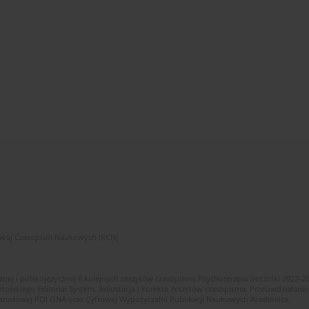
zwój Czasopism Naukowych (RCN)
znej i polskojęzycznej 8 kolejnych zeszytów czasopisma Psychoterapia (roczniki 2022-2
skiego Editorial System. Adiustacja i korekta zeszytów czasopisma. Przeciwdziałanie
i Narodowej POLONA oraz Cyfrowej Wypożyczalni Publikacji Naukowych Academica.