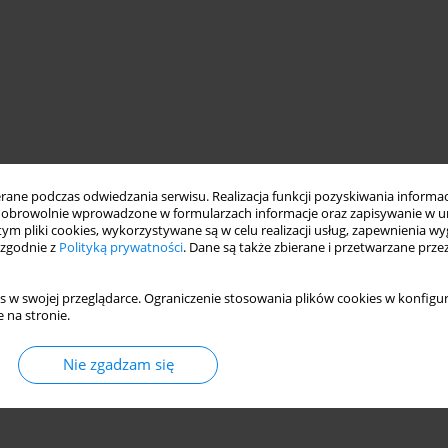
ne podczas odwiedzania serwisu. Realizacja funkcji pozyskiwania informacj
obrowolnie wprowadzone w formularzach informacje oraz zapisywanie w u
 tym pliki cookies, wykorzystywane są w celu realizacji usług, zapewnienia 
 zgodnie z
Polityką prywatności
. Dane są także zbierane i przetwarzane prze
s w swojej przeglądarce. Ograniczenie stosowania plików cookies w konfigur
 na stronie.
Nie zgadzam się