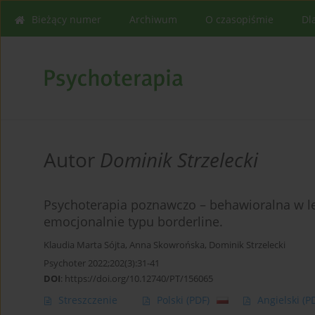
Bieżący numer
Archiwum
O czasopiśmie
Dl
Autor
Dominik Strzelecki
Psychoterapia poznawczo – behawioralna w l
emocjonalnie typu borderline.
Klaudia Marta Sójta
,
Anna Skowrońska
,
Dominik Strzelecki
Psychoter 2022;202(3):31-41
DOI
:
https://doi.org/10.12740/PT/156065
Streszczenie
Polski
(PDF)
Angielski
(P