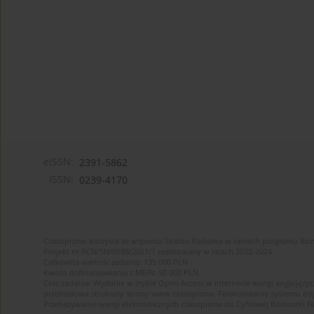
eISSN:
2391-5862
ISSN:
0239-4170
Czasopismo korzysta ze wsparcia Skarbu Państwa w ramach programu Ro
Projekt nr RCN/SN/0188/2021/1 realizowany w latach 2022-2024
Całkowita wartość zadania: 135 000 PLN
Kwota dofinansowania z MEiN: 50 000 PLN
Cele zadania: Wydanie w trybie Open Access w internecie wersji anglojęzyc
przebudowa struktury strony www czasopisma. Finansowanie systemu edytor
Przekazywanie wersji elektronicznych czasopisma do Cyfrowej Bibliotek