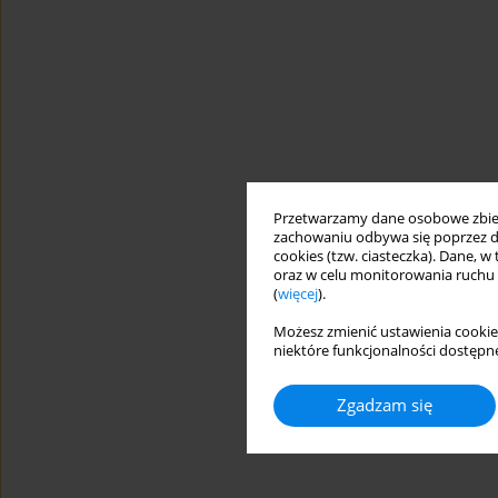
Przetwarzamy dane osobowe zbiera
zachowaniu odbywa się poprzez d
cookies (tzw. ciasteczka). Dane, w
oraz w celu monitorowania ruchu
(
więcej
).
Możesz zmienić ustawienia cookie
niektóre funkcjonalności dostępne
Zgadzam się