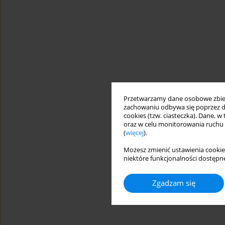
Przetwarzamy dane osobowe zbiera
zachowaniu odbywa się poprzez d
cookies (tzw. ciasteczka). Dane, w
oraz w celu monitorowania ruchu
(
więcej
).
Możesz zmienić ustawienia cookie
niektóre funkcjonalności dostępne
Zgadzam się