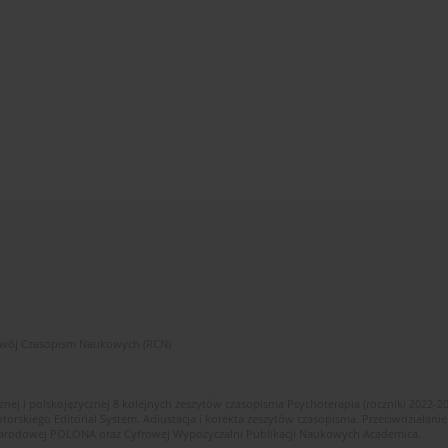
zwój Czasopism Naukowych (RCN)
znej i polskojęzycznej 8 kolejnych zeszytów czasopisma Psychoterapia (roczniki 2022-2
skiego Editorial System. Adiustacja i korekta zeszytów czasopisma. Przeciwdziałanie
i Narodowej POLONA oraz Cyfrowej Wypożyczalni Publikacji Naukowych Academica.