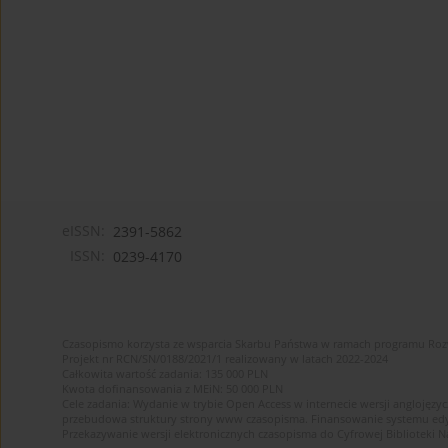
eISSN:
2391-5862
ISSN:
0239-4170
Czasopismo korzysta ze wsparcia Skarbu Państwa w ramach programu Ro
Projekt nr RCN/SN/0188/2021/1 realizowany w latach 2022-2024
Całkowita wartość zadania: 135 000 PLN
Kwota dofinansowania z MEiN: 50 000 PLN
Cele zadania: Wydanie w trybie Open Access w internecie wersji anglojęzyc
przebudowa struktury strony www czasopisma. Finansowanie systemu edytor
Przekazywanie wersji elektronicznych czasopisma do Cyfrowej Bibliotek