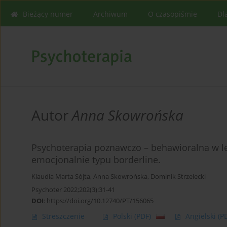
Bieżący numer
Archiwum
O czasopiśmie
Dl
Autor
Anna Skowrońska
Psychoterapia poznawczo – behawioralna w l
emocjonalnie typu borderline.
Klaudia Marta Sójta
,
Anna Skowrońska
,
Dominik Strzelecki
Psychoter 2022;202(3):31-41
DOI
:
https://doi.org/10.12740/PT/156065
Streszczenie
Polski
(PDF)
Angielski
(P