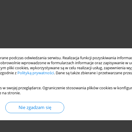
ne podczas odwiedzania serwisu. Realizacja funkcji pozyskiwania informacj
obrowolnie wprowadzone w formularzach informacje oraz zapisywanie w u
 tym pliki cookies, wykorzystywane są w celu realizacji usług, zapewnienia 
 zgodnie z
Polityką prywatności
. Dane są także zbierane i przetwarzane prze
s w swojej przeglądarce. Ograniczenie stosowania plików cookies w konfigur
 na stronie.
Nie zgadzam się