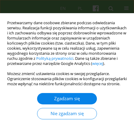
EN
PL
Przetwarzamy dane osobowe zbierane podczas odwiedzania
serwisu. Realizacja funkcji pozyskiwania informacji o użytkownikach
i ich zachowaniu odbywa się poprzez dobrowolnie wprowadzone w
formularzach informacje oraz zapisywanie w urządzeniach
końcowych plików cookies (tzw. ciasteczka). Dane, w tym pliki
cookies, wykorzystywane są w celu realizacji usług, zapewnienia
wygodnego korzystania ze strony oraz w celu monitorowania
ruchu zgodnie z
Polityką prywatności
. Dane są także zbierane i
przetwarzane przez narzędzie Google Analytics (
więcej
).
Autor
Bernadetta Karolczyk
Możesz zmienić ustawienia cookies w swojej przeglądarce.
Ograniczenie stosowania plików cookies w konfiguracji przeglądarki
może wpłynąć na niektóre funkcjonalności dostępne na stronie.
ARTICLE
Leczenie bez zgody — dialog czy „psychiatryczne
Zgadzam się
gry językowe”? 37-44
Malgorzata Opoczynska
,
Maria Rostworowska
,
Zbigniew Cwiklinski
,
Nie zgadzam się
Jolanta Robak
,
Ireneusz Dziasek
,
Mira Marciak
,
Halina Pytko
,
Bernadetta Karolczyk
Psychoter 2009;149(2):37-44